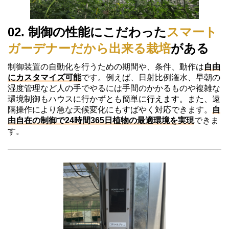
02. 制御の性能にこだわった
スマート
ガーデナーだから出来る栽培
がある
制御装置の自動化を行うための期間や、条件、動作は
自由
にカスタマイズ可能
です。例えば、日射比例潅水、早朝の
湿度管理など人の手でやるには手間のかかるものや複雑な
環境制御もハウスに行かずとも簡単に行えます。また、遠
隔操作により急な天候変化にもすばやく対応できます。
自
由自在の制御で24時間365日植物の最適環境を実現
できま
す。