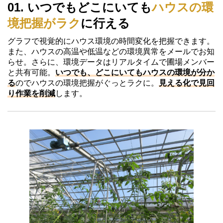
01. いつでもどこにいても
ハウスの環
境把握がラク
に行える
グラフで視覚的にハウス環境の時間変化を把握できます。
また、ハウスの高温や低温などの環境異常をメールでお知
らせ。さらに、環境データはリアルタイムで圃場メンバー
と共有可能。
いつでも、どこにいてもハウスの環境が分か
る
のでハウスの環境把握がぐっとラクに。
見える化で見回
り作業を削減
します。